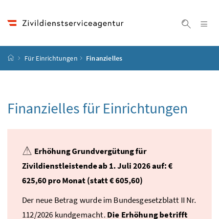
Accesskey
Accesskey
Accesskey
Zum Inhalt
Zum Hauptmenü
Zur Suche
[4]
[1]
[2]
Na
Suche ei
Startseite
Für Einrichtungen
Finanzielles
Finanzielles für Einrichtungen
Erhöhung Grundvergütung für
Zivildienstleistende ab 1. Juli 2026 auf: €
625,60 pro Monat (statt € 605,60)
Der neue Betrag wurde im Bundesgesetzblatt II Nr.
112/2026 kundgemacht.
Die Erhöhung betrifft