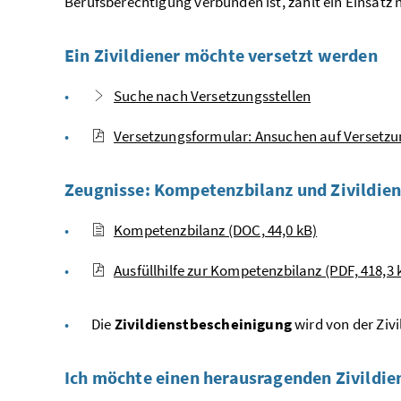
Berufsberechtigung
verbunden ist,
zählt ein Einsatz
Ein Zivildiener möchte versetzt werden
Suche nach Versetzungsstellen
Versetzungsformular: Ansuchen auf Versetzun
Zeugnisse: Kompetenzbilanz und Zivildie
Kompetenzbilanz (DOC, 44,0 kB)
Ausfüllhilfe zur Kompetenzbilanz (PDF, 418,3 
Die
Zivildienstbescheinigung
wird von der Zivi
Ich möchte einen herausragenden Zivildien