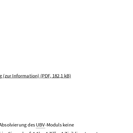
(zur Information) (PDF, 182,1 kB)
 Absolvierung des
UBV
-Moduls
keine