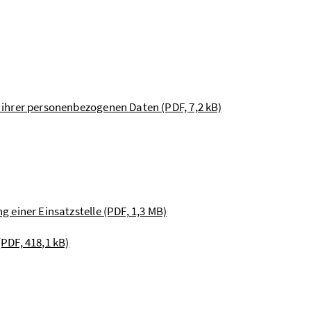
g ihrer personenbezogenen Daten (PDF, 7,2 kB)
g einer Einsatzstelle (PDF, 1,3 MB)
PDF, 418,1 kB)