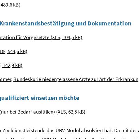
 489,6 kB)
b. Krankenstandsbestätigung und Dokumentation
ion für Vorgesetzte (XLS, 104,5 kB)
DF, 544,6 kB)
 142,9 kB)
mer, Bundeskurie niedergelassene Ärzte zur Art der Erkrankung 
qualifiziert einsetzen möchte
nur bei Bedarf ausfüllen) (XLS, 62,5 kB)
 Zivildienstleistende das
UBV
-Modul absolviert hat. Da mit der