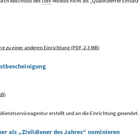
 nach Abschluss des
UBV
-Moduls nicht als „Qualifizierter Einsatz
g zu einer anderen Einrichtung (PDF, 2,3 MB)
nstbescheinigung
kB)
ldienstserviceagentur erstellt und an die Einrichtung gesendet.
er als „Zivildiener des Jahres“ nominieren