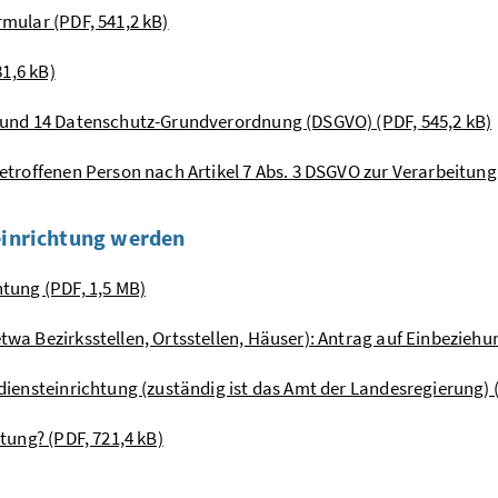
rmular (PDF, 541,2 kB)
81,6 kB)
3 und 14 Datenschutz-Grundverordnung (DSGVO) (PDF, 545,2 kB)
betroffenen Person nach Artikel 7 Abs. 3 DSGVO zur Verarbeitun
teinrichtung werden
htung (PDF, 1,5 MB)
wa Bezirksstellen, Ortsstellen, Häuser): Antrag auf Einbeziehun
diensteinrichtung (zuständig ist das Amt der Landesregierung) (
htung? (PDF, 721,4 kB)