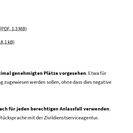
(PDF, 1,3 MB)
18,1 kB)
aximal genehmigten Plätze vorgesehen
. Etwa für
ng zugewiesen werden sollen, ohne dass dies negative
ach
für jeden berechtigen Anlassfall verwenden
.
ücksprache mit der Zivildienstserviceagentur.