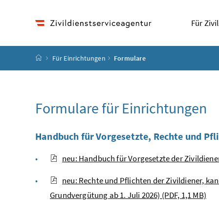
Accesskey
Accesskey
Accesskey
Zum Inhalt
Zum Hauptmenü
Zur Suche
[4]
[1]
[2]
Für Zivi
Startseite
Für Einrichtungen
Formulare
Formulare für Einrichtungen
Handbuch für Vorgesetzte, Rechte und Pfl
neu: Handbuch für Vorgesetzte der Zivildiene
neu: Rechte und Pflichten der Zivildiener, k
Grundvergütung ab 1. Juli 2026) (PDF, 1,1 MB)