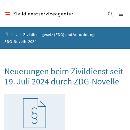
Accesskey
Accesskey
Accesskey
Zum Inhalt
Zum Hauptmenü
Zur Suche
[4]
[1]
[2]
Na
Suche ei
Startseite
…
Zivildienstgesetz (ZDG) und Verordnungen
ZDG-Novelle 2024
Neuerungen beim Zivildienst seit
19. Juli 2024 durch ZDG-Novelle