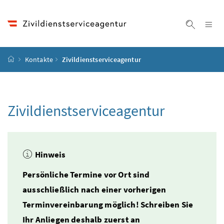
Accesskey
Accesskey
Accesskey
Zum Inhalt
Zum Hauptmenü
Zur Suche
[4]
[1]
[2]
Na
Suche ei
Startseite
Kontakte
Zivildienstserviceagentur
Zivildienstserviceagentur
Hinweis
Persönliche Termine vor Ort sind
ausschließlich nach einer vorherigen
Terminvereinbarung möglich!
Schreiben Sie
Ihr Anliegen deshalb zuerst an