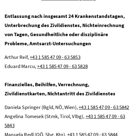
Entlassung nach insgesamt 24 Krankenstandstagen,
Unterbrechung des Zivildienstes, Nichteinrechnung
von Tagen, Gesundheitliche oder disziplinäre
Probleme, Amtsarzt-Untersuchungen
Arthur Reif,
+43 1 585 47 09 - 63 5853
Eduard Marcu,
+43 1 585 47 09 - 63 5828
Finanzielles, Beihilfen, Verrechnung,
Zivildienstkarten, Nichtantritt des Zivildienstes
Daniela Springer (
Bgld
,
NÖ,
Wien),
+43 1 585 47 09 - 63 5842
Angelina Tomesek (
Stmk
, Tirol,
Vlbg
),
+43 1 585 47 09 - 63
5843
Manuela Redl (
OÖ
,
Sbg
,
Ktn
),
+43 1 585 47 09 - 63 5844