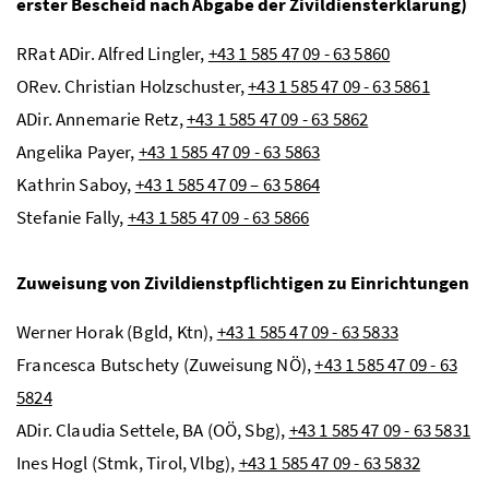
erster Bescheid nach Abgabe der Zivildiensterklärung)
RRat ADir.
Alfred Lingler,
+43 1 585 47 09 - 63 5860
ORev.
Christian Holzschuster,
+43 1 585 47 09 - 63 5861
ADir.
Annemarie Retz,
+43 1 585 47 09 - 63 5862
Angelika Payer,
+43 1 585 47 09 - 63 5863
Kathrin Saboy,
+43 1 585 47 09 – 63 5864
Stefanie Fally,
+43 1 585 47 09 - 63 5866
Zuweisung von Zivildienstpflichtigen zu Einrichtungen
Werner Horak (
Bgld
,
Ktn
),
+43 1 585 47 09 - 63 5833
Francesca Butschety (Zuweisung
NÖ
),
+43 1 585 47 09 - 63
5824
ADir.
Claudia Settele, BA (
OÖ
,
Sbg
),
+43 1 585 47 09 - 63 5831
Ines Hogl (
Stmk
, Tirol,
Vlbg),
+43 1 585 47 09 - 63 5832