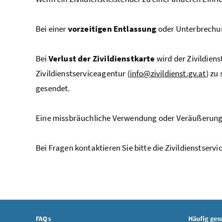
Bei einer
vorzeitigen Entlassung
oder Unterbrechung
Bei
Verlust der Zivildienstkarte
wird der Zivildiens
Zivildienstserviceagentur (
info@zivildienst.gv.at
) zu
gesendet.
Eine missbräuchliche Verwendung oder Veräußerung d
Bei Fragen kontaktieren Sie bitte die Zivildienstserv
FAQs
Häufig ges