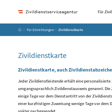
Accesskey
Accesskey
Accesskey
Zum Inhalt
Zum Hauptmenü
Zur Suche
[4]
[1]
[2]
Für Zivi
Startseite
Für Einrichtungen
Zivildienstkarte
Zivildienstkarte
Zivildienstkarte, auch Zivildienstabzeic
Jeder Zivildienstleistende erhält eine personalisierte
umgangssprachlich Zivildienstausweis genannt. Die Z
einige Tage vor dem Dienstantritt von der Zivildienst
einer kurzfristigen Zuweisung wenige Tage vor dem Di
später nachgesendet.