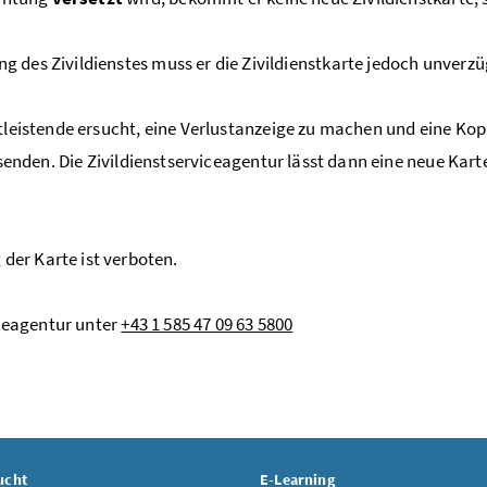
 des Zivildienstes muss er die Zivildienstkarte jedoch unverzüg
tleistende ersucht, eine Verlustanzeige zu machen und eine Kopi
 senden. Die Zivildienstserviceagentur lässt dann eine neue Kart
er Karte ist verboten.
iceagentur unter
+43 1 585 47 09 63 5800
ucht
E-Learning