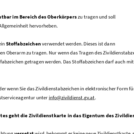
htbar im Bereich des Oberkörpers
zu tragen und soll
 Allgemeinheit hervorheben.
ein
Stoffabzeichen
verwendet werden. Dieses ist dann
en Oberarm zu tragen. Nur wenn das Tragen des Zivildienstabze
toffabzeichen getragen werden. Das Stoffabzeichen darf auch mit
 wenn Sie das Zivildienstabzeichen in elektronischer Form für 
enstserviceagentur unter
info@zivildienst.gv.at
.
tes geht die Zivildienstkarte in das Eigentum des Zivildie
ichtung
versetzt
wird, bekommt er keine neue Zivildienstkarte, 